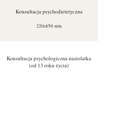
Konsultacja psychodietetyczna
220zł/50 min
Konsultacja psychologiczna nastolatka
(od 13 roku życia)
220zł/50 min
Diagnoza ADHD dla dorosłych
1200zł
Diagnoza obejmuje 4 spotkania, każde
po 50 minut. Dwa spotkania